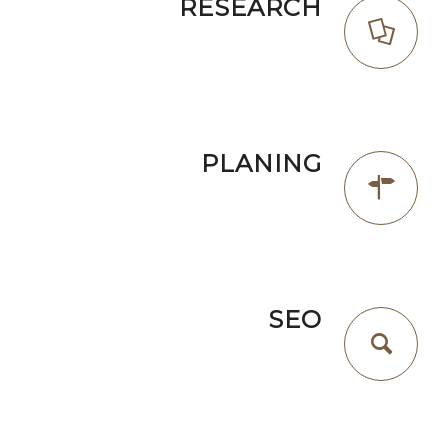
RESEARCH
Lorem ipsum dolor sit amet, consectetuer
adipiscing elit. Aenean commodo ligula eget
dolor.
PLANING
Lorem ipsum dolor sit amet, consectetuer
adipiscing elit. Aenean commodo ligula eget
dolor.
SEO
Lorem ipsum dolor sit amet, consectetuer
adipiscing elit. Aenean commodo ligula eget
dolor.