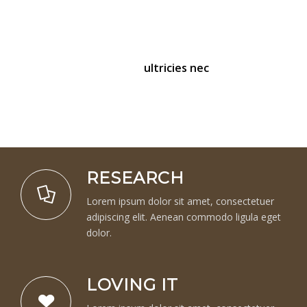
adipiscing elit. Aenean commodo ligula eget dolor.
Aenean massa. Cum sociis natoque penatibus et
magnis dis parturient montes, nascetur ridiculus
mus. Donec quam felis,
ultricies nec
, pellen.
RESEARCH
Lorem ipsum dolor sit amet, consectetuer
adipiscing elit. Aenean commodo ligula eget
dolor.
LOVING IT