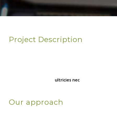
A few details
Project Description
Lorem ipsum dolor sit amet, consectetuer
adipiscing elit. Aenean commodo ligula eget dolor.
Aenean massa. Cum sociis natoque penatibus et
magnis dis parturient montes, nascetur ridiculus
mus. Donec quam felis,
ultricies nec
, pellen.
How we solved it
Our approach
Lorem ipsum dolor sit amet, consectetuer