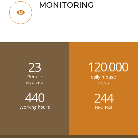
MONITORING
Aenean massa. Cum sociis natoque
penatibus et magnis dis mus. Lorem ipsum
dolor sit amet, conan.
120
000
23
.
People
daily mouse
involved
clicks
440
244
Working hours
Red Bull