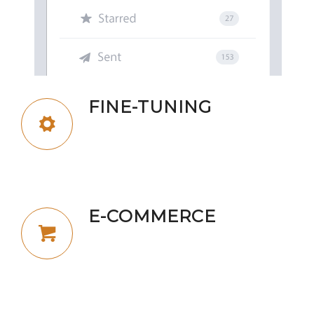
FINE-TUNING
Aenean commodo ligula eget dolor. Aenean
massa. Cum soula eget dolciis
commodo natoque pens.
E-COMMERCE
Lorem ipsum dolor sit amet, consectetuer
adipiscing elit. Aenean commodo ligula eget
dolor.